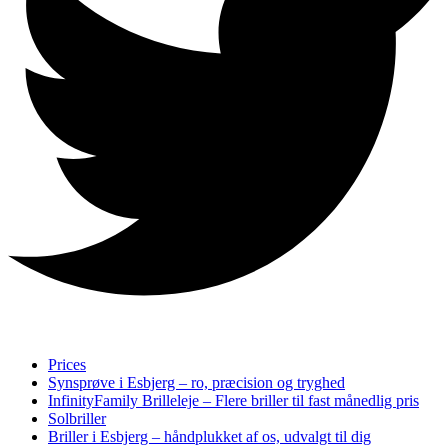
Prices
Synsprøve i Esbjerg – ro, præcision og tryghed​
InfinityFamily Brilleleje – Flere briller til fast månedlig pris
Solbriller
Briller i Esbjerg – håndplukket af os, udvalgt til dig